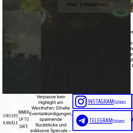
PRIVAT- & FIRMENEVENTS
EASY EXPERIENCE
Auf Wunsch Full-Service-Unter
Technik, Catering & Ablauf
Feiere in einer Eventlocation, di
Flexibilität vereint. Der Westgar
wetterfeste Optionen und ein ein
für Firmenfeiern, Teamevents, 
Anlässe, die lange in Erinnerung 
Westhafen
anfragen
Verpasse kein
INSTAGRAM
Folgen
Highlight am
Westhafen: Erhalte
IMMER
Eventankündigungen,
UNSERE
UP TO
TELEGRAM
spannende
Folgen
KANÄLE
Rückblicke und
DATE
exklusive Specials –