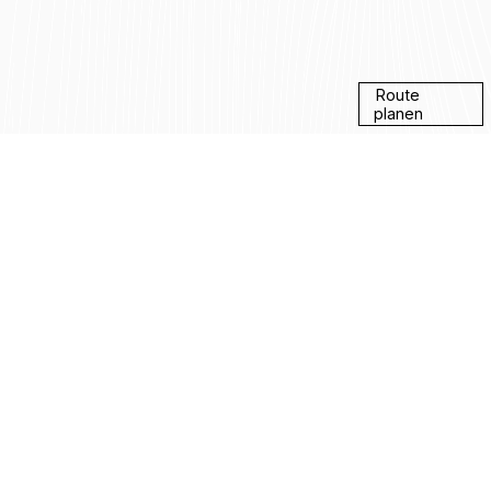
Route
planen