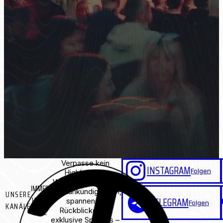
Alles was du über unseren
DATENSCHUTZ
Datenschutz wissen musst
Verpasse kein
INSTAGRAM
Folgen
Highlight am
Westhafen: Erhalte
IMMER
Eventankündigungen,
UNSERE
UP TO
TELEGRAM
spannende
Folgen
KANÄLE
Rückblicke und
DATE
exklusive Specials –