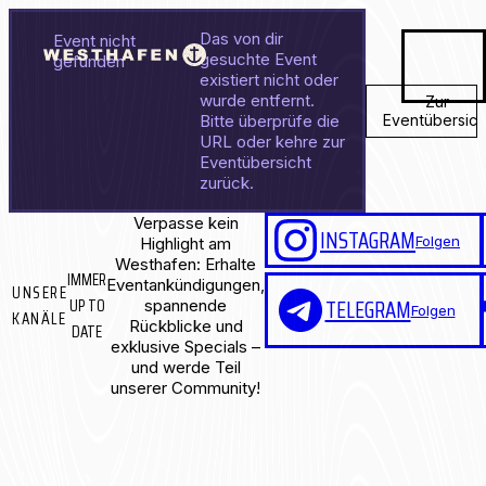
Das von dir
Event nicht
gesuchte Event
gefunden
existiert nicht oder
wurde entfernt.
Zur
Bitte überprüfe die
Eventübersich
URL oder kehre zur
Eventübersicht
zurück.
Verpasse kein
INSTAGRAM
Folgen
Highlight am
Westhafen: Erhalte
IMMER
Eventankündigungen,
UNSERE
UP TO
TELEGRAM
spannende
Folgen
KANÄLE
Rückblicke und
DATE
exklusive Specials –
und werde Teil
unserer Community!